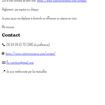
Sur le lien contact de mon site:
https://www.nutriconscience.com/contact/
Règlement: par espèce ou chèque
Je peux aussi me déplacer à domicile ou effectuer un séance en visio.
Me trouver
Contact
📞
06 64 39 61 70 (SMS de préférence)
🌐
https://www.nutriconscience.com/contact/
📧
flo.nutrition@gmail.com
📍
Je suis remboursée par les mutuelles