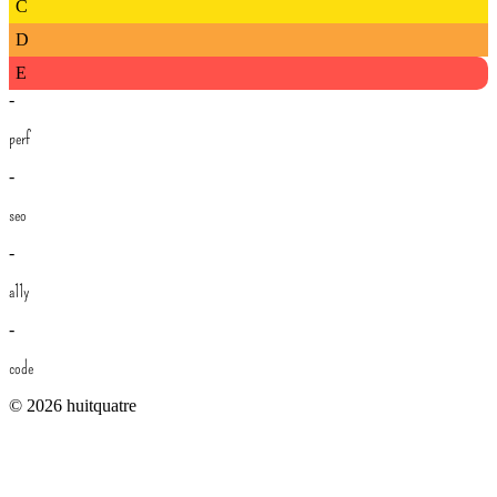
C
D
E
-
perf
-
seo
-
a11y
-
code
© 2026 huitquatre