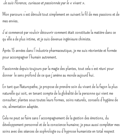
Je suis Florence, curieuse et passionnée par le « vivant ».
Mon parcours s’est déroulé tout simplement en suivant le fil de mes passions et de
mes envies.
J’ai commencé par vouloir découvrir comment était constituée la matière dans ce
qu’elle a de plus intime, et je suis devenue ingénieure chimiste.
Après 15 années dans l’industrie pharmaceutique, je me suis réorientée et formée
pour accompagner l’humain autrement.
Passionnée depuis toujours par la magie des plantes, tout cela s’est réuni pour
donner le sens profond de ce que j’amène au monde aujourd’hui.
En tant que Naturopathe, je propose de prendre soin du vivant de la façon la plus
naturelle qui soit, en tenant compte de la globalité de la personne qui vient me
consulter; plantes sous toutes leurs formes, soins naturels, conseils d’hygiène de
vie, alimentation adaptée.
Cela ne peut se faire sans l’accompagnement de la gestion des émotions, du
développement personnel et de la conscience humaine; je peux aussi compléter mes
soins avec des séances de sophrologie ou d’hypnose humaniste en total respect